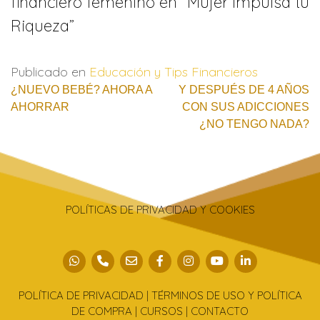
financiero femenino en “Mujer Impulsa tu
Riqueza”
Publicado en
Educación y Tips Financieros
Navegación
¿NUEVO BEBÉ? AHORA A
Y DESPUÉS DE 4 AÑOS
AHORRAR
CON SUS ADICCIONES
de
¿NO TENGO NADA?
entradas
POLÍTICAS DE PRIVACIDAD Y COOKIES
POLÍTICA DE PRIVACIDAD | TÉRMINOS DE USO Y POLÍTICA
DE COMPRA | CURSOS | CONTACTO